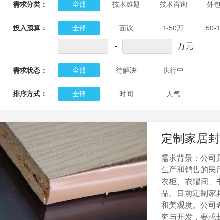
需求分类：
全部
技术难题
技术咨询
外
投入预算：
全部
面议
1-50万
50-
-
万元
需求状态：
全部
待解决
执行中
排序方式：
全部
时间
人气
定制家居封
需求背景：公司
生产和销售的民
衣柜、衣帽间、
品。目前定制家
和美观度。公司
究与开发，要求