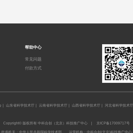
教育资源，节省教育教学时间，提高教师教学和学生学习的
要求平台结合经典测试理论(CTT)，从测试难度、区分度、
角度评估试题质量;2、实现学生诊断。（科技成果评价）学
可以帮助学生发现自身的薄弱知识点，从而有针对地进行学
高效率。要求平台结合认知诊断模型，在知识点层面对学生
模，3、得到学生知识点掌握程度，然后进一步分析学生的
帮助中心
性( 失误率、 猜对率)。4、实现教师分析。首先给出教师在
知识点层面的影响力分析。同时，结合聚类和异常点检测等
常见问题
掘技术，帮助教师发现班内的异常学生，使得教师的评价更
付款方式
以帮助教师改善教学。
会
|
山东省科学技术厅
|
云南省科学技术厅
|
山西省科学技术厅
|
河北省科学技术
Copyright© 版权所有 中科合创（北京）科技推广中心 |
京ICP备17009717号
批准机关：中华人民共和国科学技术部 运营机构：中科合创(北京)科技推广中心