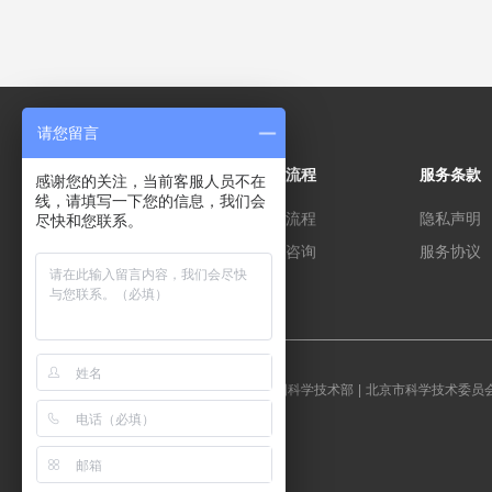
合适的
效率，
信度等
生诊断
习，提
请您留言
进行建
关于
操作流程
服务条款
认知属
感谢您的关注，当前客服人员不在
线，请填写一下您的信息，我们会
班级和
关于我们
注册流程
隐私声明
尽快和您联系。
数据挖
加入我们
使用咨询
服务协议
准确，
员工查询
友情链接：
中华人民共和国科学技术部
|
北京市科学技术委员