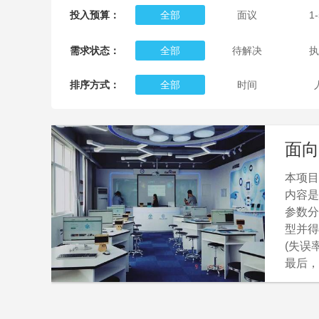
投入预算：
全部
面议
1
需求状态：
全部
待解决
执
排序方式：
全部
时间
面向
本项目
内容是
参数分
型并得
(失误
最后，
分析方
效果。
育研究