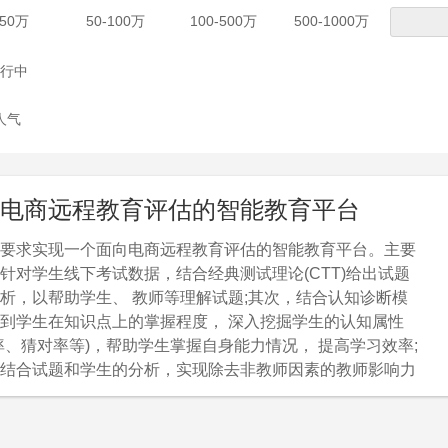
-50万
50-100万
100-500万
500-1000万
行中
人气
电商远程教育评估的智能教育平台
要求实现一个面向电商远程教育评估的智能教育平台。主要
针对学生线下考试数据，结合经典测试理论(CTT)给出试题
析，以帮助学生、 教师等理解试题;其次，结合认知诊断模
到学生在知识点上的掌握程度， 深入挖掘学生的认知属性
率、猜对率等)，帮助学生掌握自身能力情况， 提高学习效率;
结合试题和学生的分析，实现除去非教师因素的教师影响力
法，并结合数据挖掘技术帮助教师理解班级学生， 改善教学
需要达到的技术指标有：1、实现试题评估。试题评估是教
的重要问题，有效的试题评估方法可以帮助 教师和学生寻找