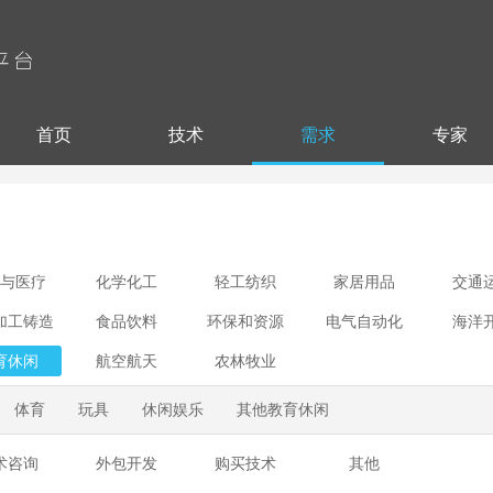
首页
技术
需求
专家
与医疗
化学化工
轻工纺织
家居用品
交通
加工铸造
食品饮料
环保和资源
电气自动化
海洋
育休闲
航空航天
农林牧业
体育
玩具
休闲娱乐
其他教育休闲
术咨询
外包开发
购买技术
其他