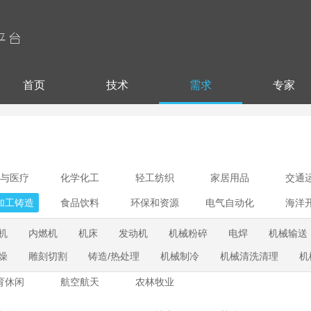
首页
技术
需求
专家
与医疗
化学化工
轻工纺织
家居用品
交通
加工铸造
食品饮料
环保和资源
电气自动化
海洋
机
内燃机
机床
发动机
机械粉碎
电焊
机械输送
燥
雕刻切割
铸造/热处理
机械制冷
机械清洗清理
机
育休闲
航空航天
农林牧业