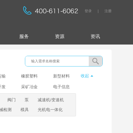
登录
|
注册
服务
资源
资讯
收起
运输
橡胶塑料
新型材料
开发
采矿冶金
电子信息
阀门
泵
减速机/变速机
械检测
模具
光机电一体化