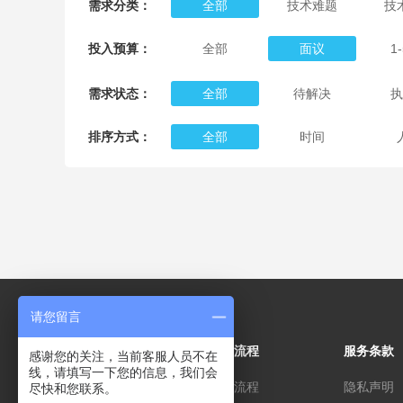
需求分类：
全部
技术难题
技
投入预算：
全部
面议
1
需求状态：
全部
待解决
执
排序方式：
全部
时间
请您留言
关于
操作流程
服务条款
感谢您的关注，当前客服人员不在
线，请填写一下您的信息，我们会
关于我们
注册流程
隐私声明
尽快和您联系。