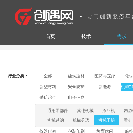
首页
技术
需求
行业分类：
全部
建筑建材
医药与医疗
化
新型材料
安全防护
新能源
机械
采矿冶金
电子信息
通用零部件
其他机械
液压机
内燃
机械过滤
机械分离
机械干燥
雕刻
仪器仪表
包装印刷
教育休闲
航