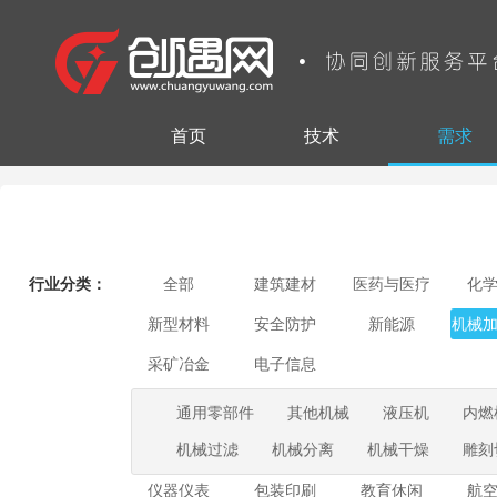
首页
技术
需求
行业分类：
全部
建筑建材
医药与医疗
化
新型材料
安全防护
新能源
机械
采矿冶金
电子信息
通用零部件
其他机械
液压机
内燃
机械过滤
机械分离
机械干燥
雕刻
仪器仪表
包装印刷
教育休闲
航