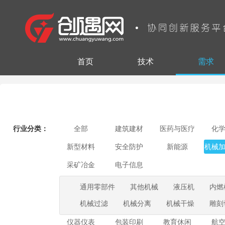
首页
技术
需求
行业分类：
全部
建筑建材
医药与医疗
化
新型材料
安全防护
新能源
机械
采矿冶金
电子信息
通用零部件
其他机械
液压机
内燃
机械过滤
机械分离
机械干燥
雕刻
仪器仪表
包装印刷
教育休闲
航