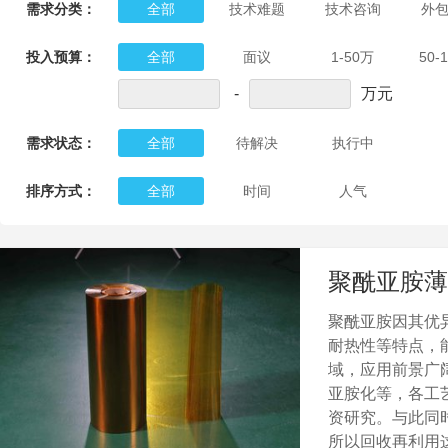
需求分类：
全部
技术难题
技术咨询
外
投入预算：
全部
面议
1-50万
50-
-
万元
需求状态：
全部
待解决
执行中
排序方式：
全部
时间
人气
聚酰亚胺薄
聚酰亚胺因其优
耐热性等特点，
域，应用前景广
亚胺化等，各工
资研究。与此同
所以回收再利用