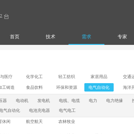
首页
技术
需求
专家
与医疗
化学化工
轻工纺织
家居用品
交通
加工铸造
食品饮料
环保和资源
电气自动化
海洋
压器
电动机
发电机
电线、电缆
电力
电力绝缘
电气自动化
电池充电器
电气电工
育休闲
航空航天
农林牧业