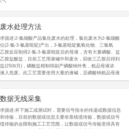
人气
废水处理方法
求描述:2-氯烟酸产品氯化废水的处理，氯化废水为2-氯烟酸
位(2-氯-3-氰基吡啶)产出，3-氰基吡啶氮氧化物、三氯氧
乙胺反应制得2-氯-3-氰基吡啶后的母液，含有大量磷酸、盐
乙胺盐酸盐，目前工艺用液碱中和废水，回收三乙胺后得到
盐(250t/月)，磷酸盐精制得副产磷酸钠外售，粗品母液浓
液入危废。此工艺需要使用大量的液碱，且磷酸钠粗品母液
大量的有机物，最终需要进行浓缩得到釜残做危废处理，产
成本。寻求更好的含磷废水处理方法。预期技术目标:1寻求
含磷废水处理方法，降低成本，使回收的磷酸盐可回收利用
数据无线采集
产品有更高的价值。2减少釜残产生量，减少危废费用成
求描述:井下施工或测试时，需要信号指令的传递或数据信息
和传输，目前的数据或信息主要依靠线缆传输，数据或信号
缆传输的会限制施工工艺范围，让数据或信号传输变得具有