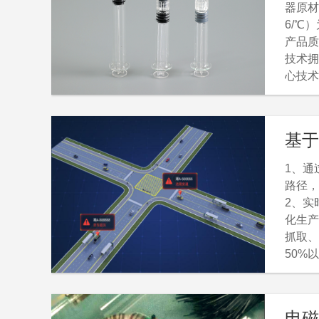
器原材
6/℃
产品质
技术拥
心技术
YBB0
料到生
安全，
自主化
内。
1、通
路径，
2、实
化生产
抓取、
50%
电磁