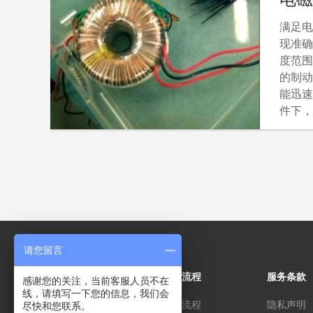
满足电
现准确
度范围
的制动
能迅速
件下，
制动力
间。
请您留言
关于
操作流程
服务条款
感谢您的关注，当前客服人员不在
线，请填写一下您的信息，我们会
关于我们
注册流程
隐私声明
尽快和您联系。