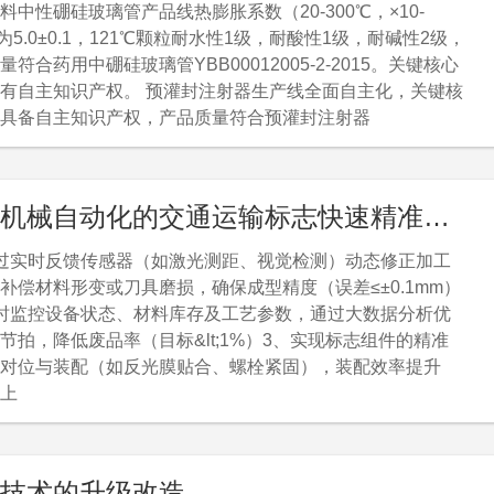
料中性硼硅玻璃管产品线热膨胀系数（20-300℃，×10-
）为5.0±0.1，121℃颗粒耐水性1级，耐酸性1级，耐碱性2级，
量符合药用中硼硅玻璃管YBB00012005-2-2015。关键核心
有自主知识产权。 预灌封注射器生产线全面自主化，关键核
具备自主知识产权，产品质量符合预灌封注射器
0112004-2015&nbsp;需达到效果：预灌封注射器产品从原辅
产设备全部自主化， 实现从设计研发到生产的全产业链供应
年产量达到1亿支，实现95%以上的关键原辅料、生产设备
基于机械自动化的交通运输标志快速精准成型技术的研发
，形成大规模生产供应能力，单支平均成本控制在3元以
过实时反馈传感器（如激光测距、视觉检测）动态修正加工
补偿材料形变或刀具磨损，确保成型精度（误差≤±0.1mm）
时监控设备状态、材料库存及工艺参数，通过大数据分析优
节拍，降低废品率（目标&lt;1%）3、实现标志组件的精准
对位与装配（如反光膜贴合、螺栓紧固），装配效率提升
以上
技术的升级改造