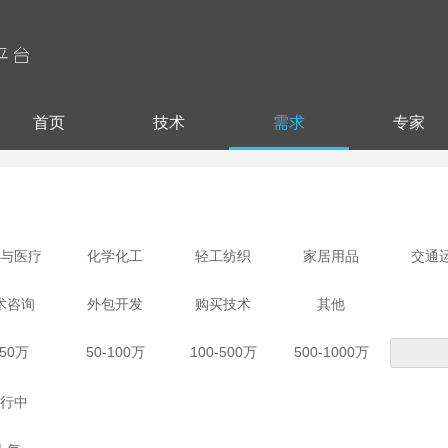
首页
技术
需求
专家
与医疗
化学化工
轻工纺织
家居用品
交通
加工铸造
食品饮料
环保和资源
电气自动化
海洋
术咨询
外包开发
购买技术
其他
育休闲
航空航天
农林牧业
-50万
50-100万
100-500万
500-1000万
行中