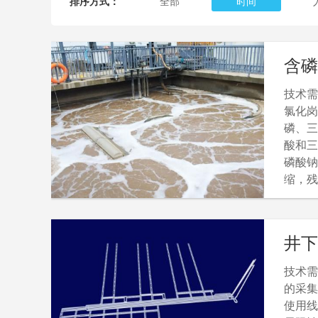
排序方式：
全部
时间
含磷
技术需
氯化岗
磷、三
酸和三
磷酸钠
缩，残
中含有
生较高
更好的
井下
作为副
本。
技术需
的采集
使用线