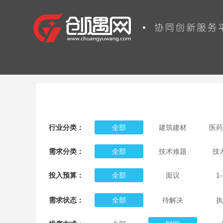
行业分类：
全部
建筑建材
医药
安全防护
新能源
机械
需求分类：
全部
技术难题
技
仪器仪表
包装印刷
教
投入预算：
全部
面议
1
需求状态：
全部
待解决
执