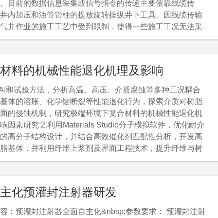
。目前的数据信息采集或信号指令的传递主要依靠线缆传
井内加压和油管管柱的提放旋转操纵井下工具。因线缆传输
气井作业的施工工艺中受到限制，使得一些施工工况无法采
集信号或数据。研发无线传输则可有效解决线缆传输存在的
题。但日前无线波源在井下介质中的传播难题一直无法突破
。技术指标参数：1.能够解决无线波源在井下介质环境中的
材料的机械性能退化机理及影响
传播深度达到3000米。2.能够利用无线波源实现对井下工具
无线操作。3.可以实现井下数据无线采集。
合AI和试验方法，分析高温、高压、介质腐蚀等多种工况耦合
基体的溶胀、化学键断裂等性能退化行为，探索介质对树脂-
面的侵蚀机制，研究极端环境下复合材料的机械性能退化机
因素研究;2.利用Materials Studio分子模拟软件，优化耐介
的高分子结构设计，并结合高效催化剂匹配性分析，开发高
脂基体，并利用纤维上浆剂及界面工程技术，提升纤维与树
的界面结合力和结合质量，全面提高复合材料耐井下环境能
.基于金属表面形貌/构型设计和复合材料结构设计，开展极端环
材-金属异质连接强度的退化及影响因素分析，研究复合材料
主化预灌封注射器研发
属接头的高强、高可靠性的连接技术。
容：预灌封注射器全面自主化&nbsp;参数要求： 预灌封注射