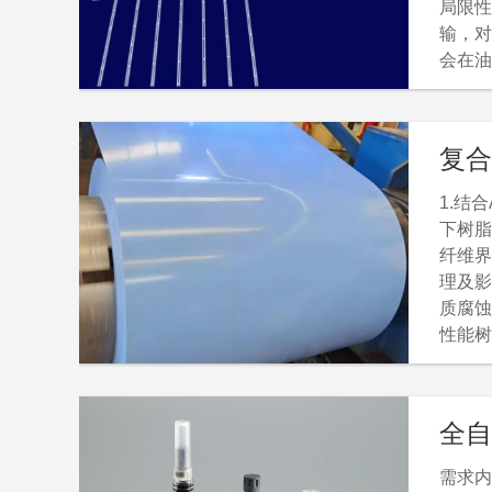
局限性
输，对
会在油
用或采
诸多问
和解决
复合
传播，
的远程
1.结
下树脂
纤维界
理及影响
质腐蚀
性能树
脂基体
力;3
境下复
全自
管-金
需求内