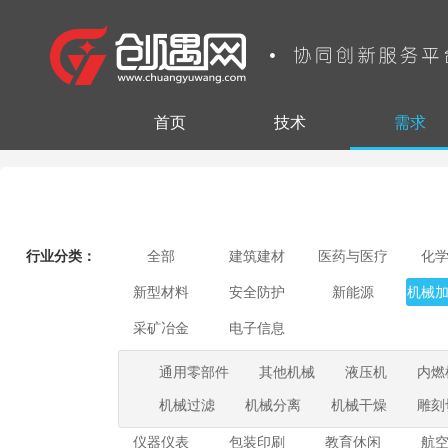
首页
技术
需求
行业分类：
全部
建筑建材
医药与医疗
化
新型材料
安全防护
新能源
机械
采矿冶金
电子信息
通用零部件
其他机械
液压机
内燃
机械过滤
机械分离
机械干燥
雕刻
仪器仪表
包装印刷
教育休闲
航