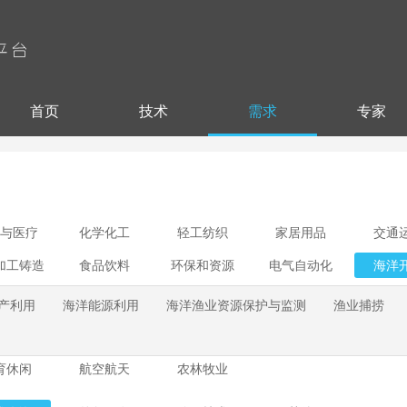
首页
技术
需求
专家
与医疗
化学化工
轻工纺织
家居用品
交通
加工铸造
食品饮料
环保和资源
电气自动化
海洋
产利用
海洋能源利用
海洋渔业资源保护与监测
渔业捕捞
育休闲
航空航天
农林牧业