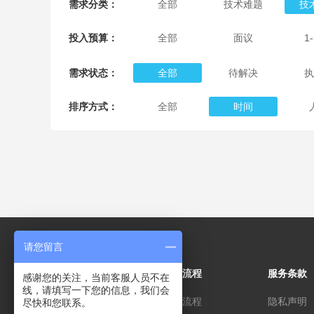
需求分类：
全部
技术难题
技
投入预算：
全部
面议
1
需求状态：
全部
待解决
执
排序方式：
全部
时间
请您留言
关于
操作流程
服务条款
感谢您的关注，当前客服人员不在
线，请填写一下您的信息，我们会
关于我们
注册流程
隐私声明
尽快和您联系。