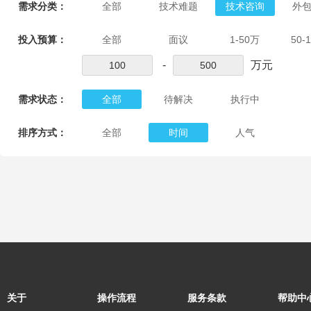
需求分类：
全部
技术难题
技术咨询
外
投入预算：
全部
面议
1-50万
50-
-
万元
需求状态：
全部
待解决
执行中
排序方式：
全部
时间
人气
关于
操作流程
服务条款
帮助中