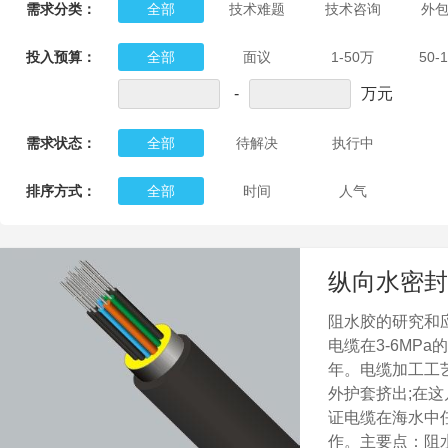
需求分类：
全部
技术难题
技术咨询
外
投入预算：
全部
面议
1-50万
50-
-
万元
需求状态：
全部
待解决
执行中
排序方式：
全部
时间
人气
纵向水密封
阻水胶的研究和
电缆在3-6MPa
年。电缆加工工艺：
外护套挤出;在
证电缆在海水中
作。主要点：阻